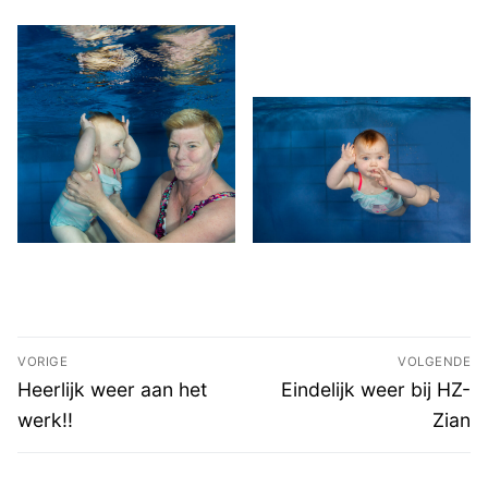
Bericht
VORIGE
VOLGENDE
navigatie
Vorig
Volgend
Heerlijk weer aan het
Eindelijk weer bij HZ-
bericht:
bericht:
werk!!
Zian