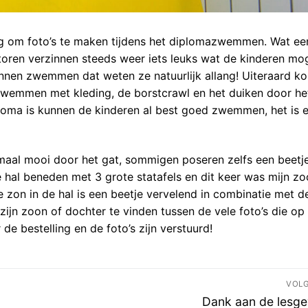
aag om foto’s te maken tijdens het diplomazwemmen. Wat ee
satoren verzinnen steeds weer iets leuks wat de kinderen m
nnen zwemmen dat weten ze natuurlijk allang! Uiteraard k
zwemmen met kleding, de borstcrawl en het duiken door he
loma is kunnen de kinderen al best goed zwemmen, het is 
lemaal mooi door het gat, sommigen poseren zelfs een beetje
 hal beneden met 3 grote statafels en dit keer was mijn z
on in de hal is een beetje vervelend in combinatie met d
ijn zoon of dochter te vinden tussen de vele foto’s die op
 bestelling en de foto’s zijn verstuurd!
VOL
Volgend
Dank aan de lesge