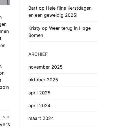
Bart
op
Hele fijne Kerstdagen
en een geweldig 2025!
n
ogen
Kristy
op
Weer terug in Hoge
omen
Bomen
t
een
ARCHIEF
.
november 2025
oon
oktober 2025
e
 zo’n
april 2025
april 2024
GENDE
maart 2024
vers