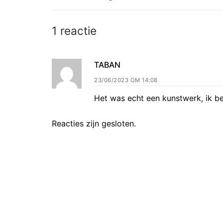
navigatie
bericht:
1 reactie
TABAN
23/06/2023 OM 14:08
Het was echt een kunstwerk, ik ben
Reacties zijn gesloten.