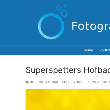
Doorgaan
naar
inhoud
Home
Portfo
Superspetters Hofba
MONIQUE HASSINK
22/06/2023
UNCATEGORI