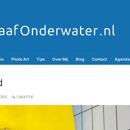
lio
Photo Art
Tips
Over Mij
Blog
Contact
Agenda
d
ZED
1 REACTIE